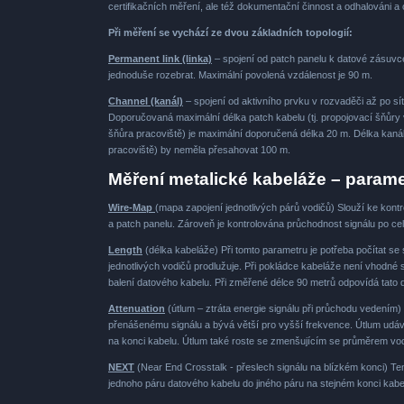
certifikačních měření, ale též dokumentační činnost a odhalováni a
Při měření se vychází ze dvou základních topologií:
Permanent link (linka)
– spojení od patch panelu k datové zásuvce –
jednoduše rozebrat. Maximální povolená vzdálenost je 90 m.
Channel (kanál)
– spojení od aktivního prvku v rozvaděči až po sí
Doporučovaná maximální délka patch kabelu (tj. propojovací šňůry v 
šňůra pracoviště) je maximální doporučená délka 20 m. Délka kanálu 
pracoviště) by neměla přesahovat 100 m.
Měření metalické kabeláže – parame
Wire-Map
(mapa zapojení jednotlivých párů vodičů) Slouží ke kont
a patch panelu. Zároveň je kontrolována průchodnost signálu po cel
Length
(délka kabeláže) Při tomto parametru je potřeba počítat se
jednotlivých vodičů prodlužuje. Při pokládce kabeláže není vhodné
balení datového kabelu. Při změřené délce 90 metrů odpovídá tato
Attenuation
(útlum – ztráta energie signálu při průchodu vedením)
přenášenému signálu a bývá větší pro vyšší frekvence. Útlum udává r
na konci kabelu. Útlum také roste se zmenšujícím se průměrem vod
NEXT
(Near End Crosstalk - přeslech signálu na blízkém konci) Te
jednoho páru datového kabelu do jiného páru na stejném konci kabel