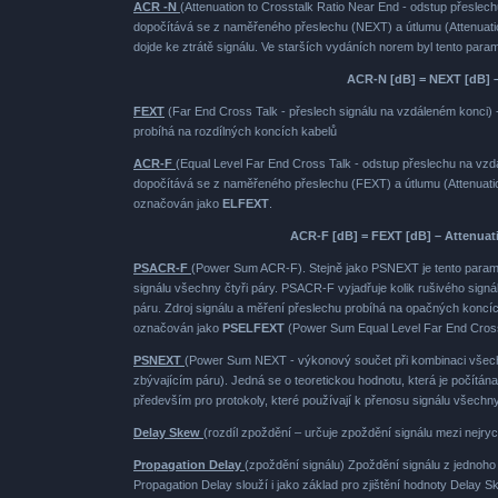
ACR -N
(Attenuation to Crosstalk Ratio Near End - odstup přeslec
dopočítává se z naměřeného přeslechu (NEXT) a útlumu (Attenuati
dojde ke ztrátě signálu. Ve starších vydáních norem byl tento par
ACR-N [dB] = NEXT [dB] –
FEXT
(Far End Cross Talk - přeslech signálu na vzdáleném konci)
probíhá na rozdílných koncích kabelů
ACR-F
(Equal Level Far End Cross Talk - odstup přeslechu na vzd
dopočítává se z naměřeného přeslechu (FEXT) a útlumu (Attenuatio
označován jako
ELFEXT
.
ACR-F [dB] = FEXT [dB] – Attenuat
PSACR-F
(Power Sum ACR-F). Stejně jako PSNEXT je tento parametr
signálu všechny čtyři páry. PSACR-F vyjadřuje kolik rušivého signá
páru. Zdroj signálu a měření přeslechu probíhá na opačných konc
označován jako
PSELFEXT
(Power Sum Equal Level Far End Cross
PSNEXT
(Power Sum NEXT - výkonový součet při kombinaci všech p
zbývajícím páru). Jedná se o teoretickou hodnotu, která je počítá
především pro protokoly, které používají k přenosu signálu všechn
Delay Skew
(rozdíl zpoždění – určuje zpoždění signálu mezi nejry
Propagation Delay
(zpoždění signálu) Zpoždění signálu z jednoh
Propagation Delay slouží i jako základ pro zjištění hodnoty Delay S