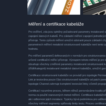
Měření a certifikace kabeláže
Pro ověření, zda jsou splněny požadované parametry instalované st
zapojení datových kabelů. Pro základní měření zapojení jednotlivýc
přístroje. Tento způsob měření umožní odstranit pouze základní chy
parametrech měření metalické strukturované kabeláže není tento z
hodnotu.
Pro měření parametrů definovaných v normách pro strukturovanou 
určené certifikační měřicí přístroje. Výstupem tohoto měření je pro 
obsahuje všechny změřené parametry instalované strukturované ka
(třídě/kategorii) instalované metalické datové kabeláže, umožní g
Certifikace strukturované kabeláže se provádí pro topologie Perma
Link je testována pouze část strukturované kabeláže od patch pan
topologie Channel zahrnuje kompletní testování linky včetně propoj
Certifikací rozumíme proces, během něhož porovnáváme kvalitu pře
norma za použití stanovených metod měření. Certifikace kabelážní
ale i odbornost jejich instalace. Typicky bývá podmínkou pro uděle
všechny měřené segmenty splňovaly limity testu. Proces certifikac