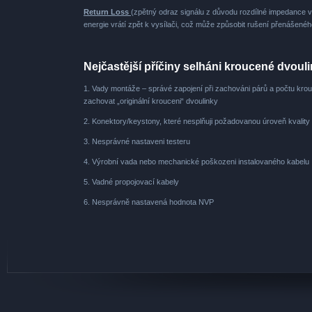
Return Loss
(zpětný odraz signálu z důvodu rozdílné impedance 
energie vrátí zpět k vysílači, což může způsobit rušení přenášenéh
Nejčastější příčiny selháni kroucené dvouli
1. Vady montáže – správé zapojení při zachováni párů a počtu kro
zachovat „originální krouceni“ dvoulinky
2. Konektory/keystony, které nesplňuji požadovanou úroveň kvality
3. Nesprávné nastaveni testeru
4. Výrobní vada nebo mechanické poškozeni instalovaného kabelu
5. Vadné propojovací kabely
6. Nesprávně nastavená hodnota NVP